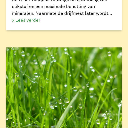
stikstof en een maximale benutting van
mineralen. Naarmate de drijfmest later wordt
uitgereden daalt de stikstofbenutting. Tussen
> Lees verder
voor- en najaar kan het verschil in benutting
oplopen tot wel 10%. Als de laatste drijfmest
pas in augustus wordt uitgereden […]