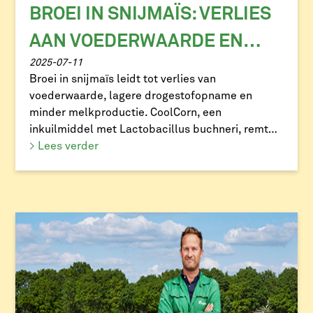
BROEI IN SNIJMAÏS: VERLIES
AAN VOEDERWAARDE EN
2025-07-11
SMAKELIJKHEID
Broei in snijmaïs leidt tot verlies van
voederwaarde, lagere drogestofopname en
minder melkproductie. CoolCorn, een
inkuilmiddel met Lactobacillus buchneri, remt
effectief gisten en schimmels. Een kleine
> Lees verder
investering tijdens het inkuilen voorkomt grote
verliezen en helpt je het maximale uit je kuil te
halen.