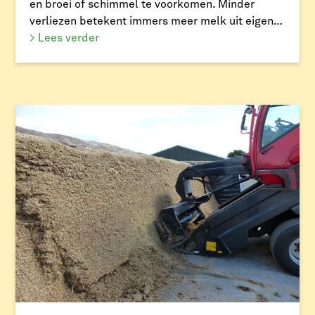
en broei of schimmel te voorkomen. Minder
verliezen betekent immers meer melk uit eigen
ruwvoer. De snijmaïs staat er goed bij en de
> Lees verder
opbrengst lijkt dit jaar hoger dan gemiddeld. Dat
klinkt positief, maar het betekent ook dat bij
gelijke voersnelheid […]