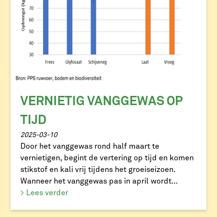
VERNIETIG VANGGEWAS OP
TIJD
2025-03-10
Door het vanggewas rond half maart te
vernietigen, begint de vertering op tijd en komen
stikstof en kali vrij tijdens het groeiseizoen.
Wanneer het vanggewas pas in april wordt
vernietigd, start de mineralisatie later en komt
> Lees verder
de stikstof niet op het juiste moment
beschikbaar voor de maïs. Bovendien helpt