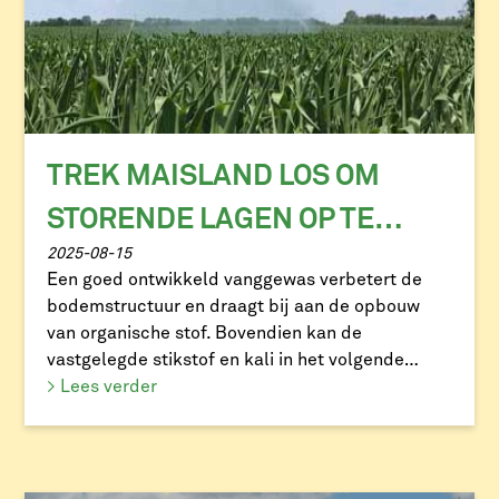
TREK MAISLAND LOS OM
STORENDE LAGEN OP TE
2025-08-15
HEFFEN
Een goed ontwikkeld vanggewas verbetert de
bodemstructuur en draagt bij aan de opbouw
van organische stof. Bovendien kan de
vastgelegde stikstof en kali in het volgende
groeiseizoen opnieuw worden benut. Is er geen
> Lees verder
onderzaai uitgevoerd? Dan is een
grondbewerking na de oogst zinvol. Doelen
hiervan zijn:• egaliseren van oogstsporen•
bevorderen van de vertering van oogstresten• […]