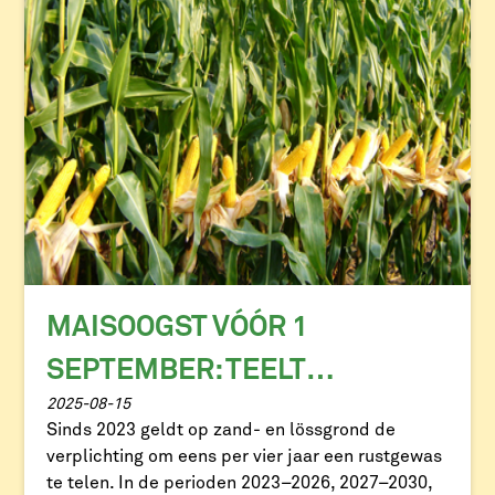
MAISOOGST VÓÓR 1
SEPTEMBER: TEELT
2025-08-15
VANGGEWAS OF RUSTGEWAS
Sinds 2023 geldt op zand- en lössgrond de
verplichting om eens per vier jaar een rustgewas
te telen. In de perioden 2023–2026, 2027–2030,