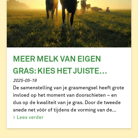
MEER MELK VAN EIGEN
GRAS: KIES HET JUISTE
2025-05-19
GRASMENGSEL VOOR
De samenstelling van je grasmengsel heeft grote
MAXIMALE OPBRENGST
invloed op het moment van doorschieten – en
dus op de kwaliteit van je gras. Door de tweede
snede net vóór of tijdens de vorming van de
zaadstengel te maaien, voorkom je dat het gras
> Lees verder
doorschiet en behoud je zowel de voederwaarde
als de smakelijkheid. Doorschietdatum verschilt