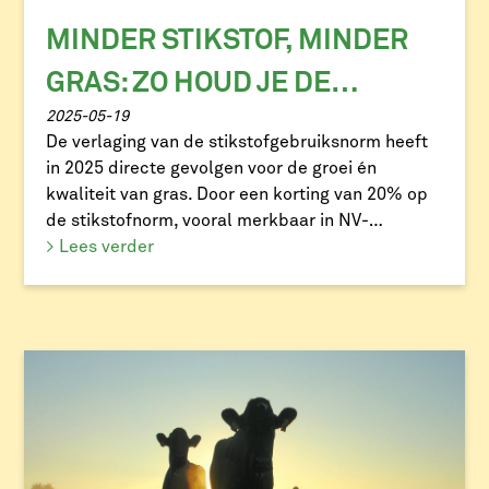
MINDER STIKSTOF, MINDER
GRAS: ZO HOUD JE DE
2025-05-19
VOEDERWAARDE OP PEIL
De verlaging van de stikstofgebruiksnorm heeft
in 2025 directe gevolgen voor de groei én
kwaliteit van gras. Door een korting van 20% op
de stikstofnorm, vooral merkbaar in NV-
gebieden, hebben veehouders aanzienlijk minder
> Lees verder
ruimte om hun land effectief te bemesten. Dat
vraagt om slimme keuzes en nauwkeurige
planning. Wat gebeurt er bij stikstoftekort?
Stikstof is […]