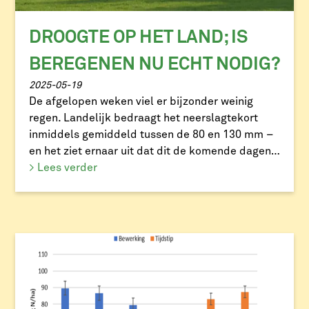
DROOGTE OP HET LAND; IS
BEREGENEN NU ECHT NODIG?
2025-05-19
De afgelopen weken viel er bijzonder weinig
regen. Landelijk bedraagt het neerslagtekort
inmiddels gemiddeld tussen de 80 en 130 mm –
en het ziet ernaar uit dat dit de komende dagen
verder oploopt. Vooral voor grasland kan het
> Lees verder
onder de juiste omstandigheden zinvol zijn om te
beregenen. Maar wanneer is dat moment
precies? Ruwvoerspecialist Kristian […]