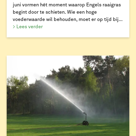
juni vormen hét moment waarop Engels raaigras
begint door te schieten. Wie een hoge
voederwaarde wil behouden, moet er op tijd bij
zijn. Het ideale maaimoment is wanneer bij de
> Lees verder
meeste grasplanten de aar wel voelbaar, maar
nog niet zichtbaar is. Wacht je te lang, […]