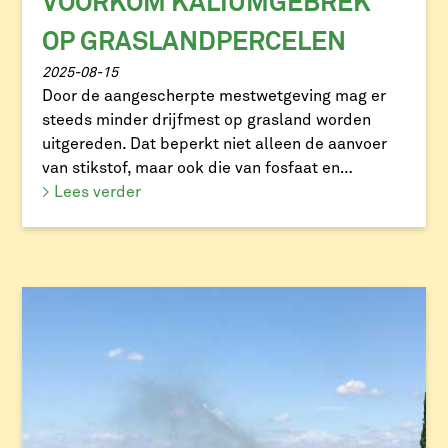
VOORKOM KALIUMGEBREK
OP GRASLANDPERCELEN
2025-08-15
Door de aangescherpte mestwetgeving mag er
steeds minder drijfmest op grasland worden
uitgereden. Dat beperkt niet alleen de aanvoer
van stikstof, maar ook die van fosfaat en
kalium.Kalium is essentieel voor groei,
> Lees verder
waterhuishouding en het transport van
voedingsstoffen van wortel naar blad. Een tekort
herken je aan lichtere kleur en ‘verbrande’
grassprieten. Het leidt bovendien […]