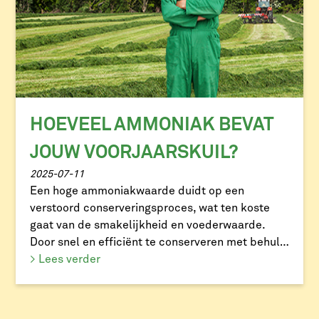
HOEVEEL AMMONIAK BEVAT
JOUW VOORJAARSKUIL?
2025-07-11
Een hoge ammoniakwaarde duidt op een
verstoord conserveringsproces, wat ten koste
gaat van de smakelijkheid en voederwaarde.
Door snel en efficiënt te conserveren met behulp
van melkzuurbacteriën en een inkuilmiddel zoals
> Lees verder
Ecosyl, verbeter je de kwaliteit van je kuil én de
melkproductie van je koeien.