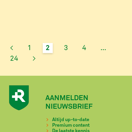
tijdige vernietiging om te voorkomen dat […]
<
1
2
3
4
…
24
>
AANMELDEN
NIEUWSBRIEF
Altijd up-to-date
Premium content
De laatste kennis