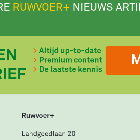
RE
RUWVOER+
NIEUWS ART
Altijd up-to-date
EN
M
Premium content
De laatste kennis
IEF
Ruwvoer+
Landgoedlaan 20