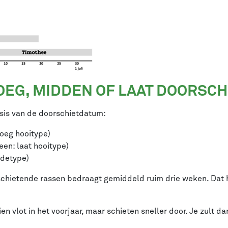
OEG, MIDDEN OF LAAT DOORSC
sis van de doorschietdatum:
oeg hooitype)
een: laat hooitype)
idetype)
rschietende rassen bedraagt gemiddeld ruim drie weken. Dat h
n vlot in het voorjaar, maar schieten sneller door. Je zult da