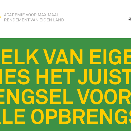
K
ELK VAN EIG
IES HET JUIS
NGSEL VOO
LE OPBRENG