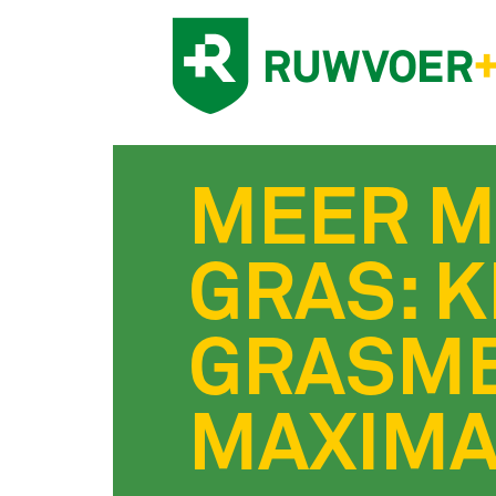
MEER M
GRAS: K
GRASME
MAXIMA