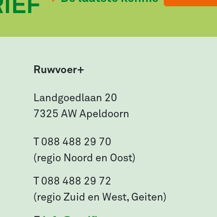
IEF
Ruwvoer+
Landgoedlaan 20
7325 AW Apeldoorn
T 088 488 29 70
(regio Noord en Oost)
T 088 488 29 72
(regio Zuid en West, Geiten)