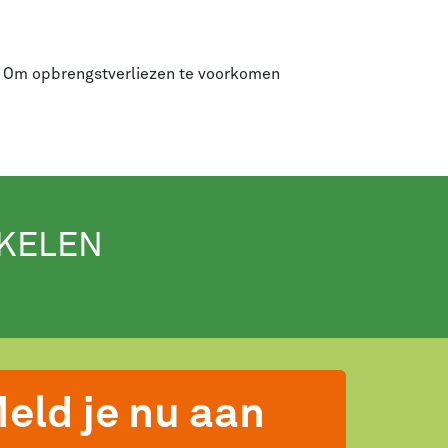
ng. Om opbrengstverliezen te voorkomen
IKELEN
eld je nu aan