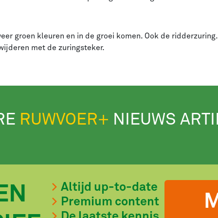
 weer groen kleuren en in de groei komen. Ook de ridderzuri
rwijderen met de zuringsteker.
RE
RUWVOER+
NIEUWS ART
Altijd up-to-date
EN
M
Premium content
De laatste kennis