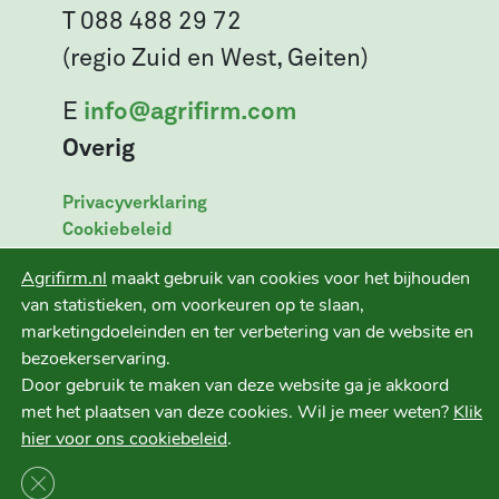
T 088 488 29 72
(regio Zuid en West, Geiten)
E
info@agrifirm.com
Overig
Privacyverklaring
Cookiebeleid
Leveringsvoorwaarden
Agrifirm.nl
maakt gebruik van cookies voor het bijhouden
Disclaimer
van statistieken, om voorkeuren op te slaan,
marketingdoeleinden en ter verbetering van de website en
bezoekerservaring.
Door gebruik te maken van deze website ga je akkoord
Ruwvoer+ is een initiatief van
met het plaatsen van deze cookies. Wil je meer weten?
Klik
hier voor ons cookiebeleid
.
Sluit AVG/GDPR cookie banner