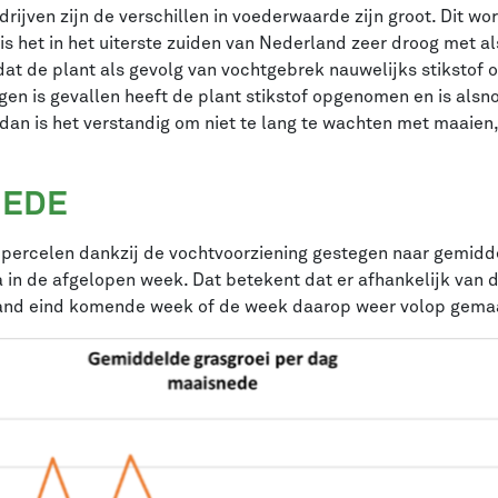
edrijven zijn de verschillen in voederwaarde zijn groot. Dit 
het in het uiterste zuiden van Nederland zeer droog met als 
mdat de plant als gevolg van vochtgebrek nauwelijks stikstof 
en is gevallen heeft de plant stikstof opgenomen en is alsn
 dan is het verstandig om niet te lang te wachten met maai
NEDE
ipercelen dankzij de vochtvoorziening gestegen naar gemidd
ha in de afgelopen week. Dat betekent dat er afhankelijk va
and eind komende week of de week daarop weer volop gema