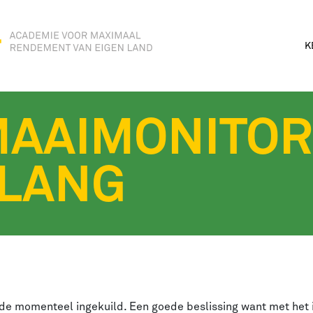
K
 MAAIMONITOR
 LANG
e momenteel ingekuild. Een goede beslissing want met het in