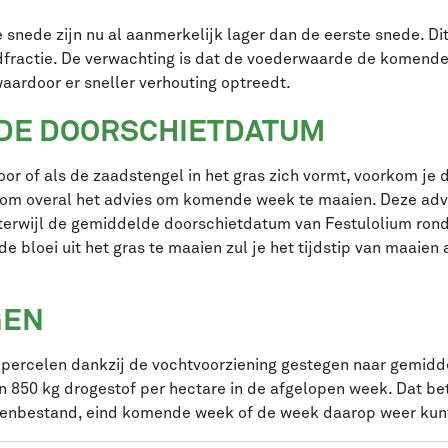
snede zijn nu al aanmerkelijk lager dan de eerste snede. Di
dfractie. De verwachting is dat de voederwaarde de komend
aardoor er sneller verhouting optreedt.
 DE DOORSCHIETDATUM
or of als de zaadstengel in het gras zich vormt, voorkom je
om overal het advies om komende week te maaien. Deze advi
terwijl de gemiddelde doorschietdatum van Festulolium rond 
 de bloei uit het gras te maaien zul je het tijdstip van maai
GEN
ipercelen dankzij de vochtvoorziening gestegen naar gemidd
 850 kg drogestof per hectare in de afgelopen week. Dat bet
senbestand, eind komende week of de week daarop weer kun