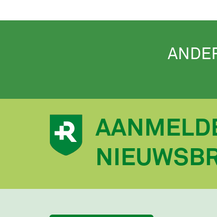
ANDE
AANMELD
NIEUWSBR