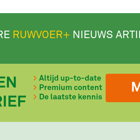
RE
RUWVOER+
NIEUWS ART
Altijd up-to-date
EN
M
Premium content
De laatste kennis
IEF