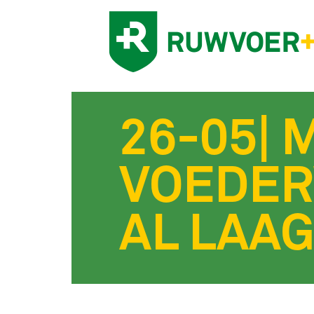
26-05| 
VOEDER
AL LAA