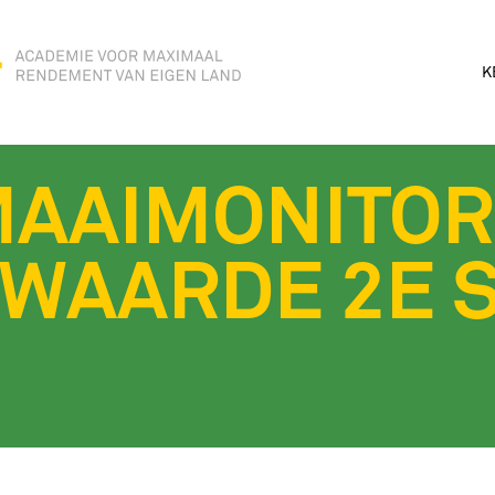
K
MAAIMONITOR
WAARDE 2E 
G