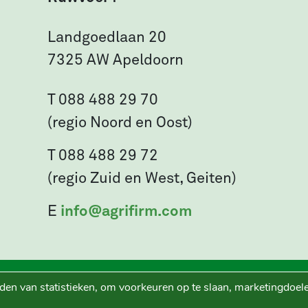
Landgoedlaan 20
7325 AW Apeldoorn
T 088 488 29 70
(regio Noord en Oost)
T 088 488 29 72
(regio Zuid en West, Geiten)
E
info@agrifirm.com
den van statistieken, om voorkeuren op te slaan, marketingdoele
Ruwvoer+ is een initiatief van