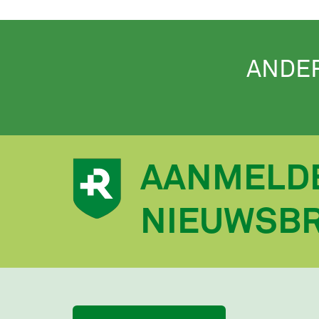
ANDE
AANMELD
NIEUWSBR