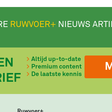
RE
RUWVOER+
NIEUWS ART
Altijd up-to-date
EN
M
Premium content
De laatste kennis
IEF
Ruwvoer+