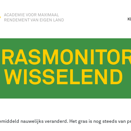
K
GRASMONITOR
E WISSELEND
iddeld nauwelijks veranderd. Het gras is nog steeds van pri