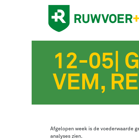
12-05| 
VEM, R
Afgelopen week is de voederwaarde gem
analyses zien.