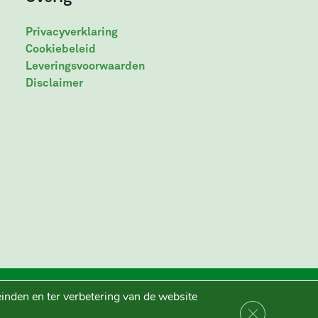
Privacyverklaring
Cookiebeleid
Leveringsvoorwaarden
Disclaimer
inden en ter verbetering van de website
Sluit AVG/GDP