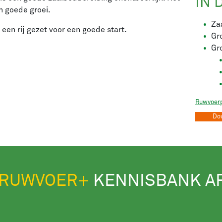
IN 
n goede groei.
Za
 een rij gezet voor een goede start.
Gr
Gr
Ruwvoer
Do
RUWVOER+
KENNISBANK A