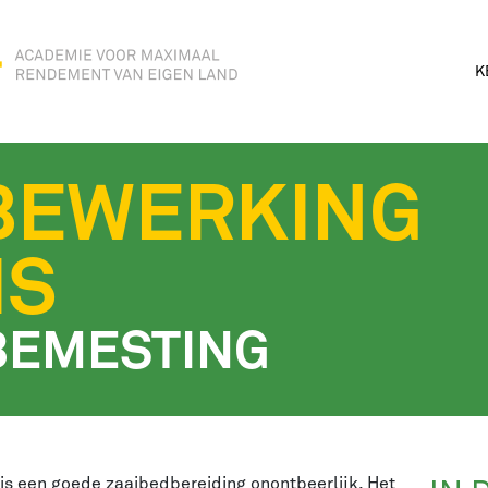
K
BEWERKING
IS
BEMESTING
 is een goede zaaibedbereiding onontbeerlijk. Het