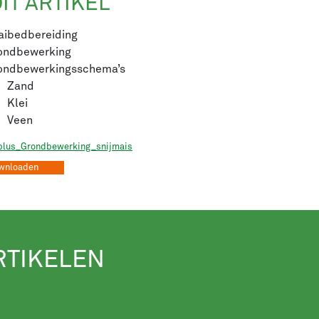
DIT ARTIKEL
aibedbereiding
ondbewerking
ondbewerkingsschema’s
Zand
Klei
Veen
plus_Grondbewerking_snijmais
wnloaden
RTIKELEN