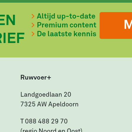
Altijd up-to-date
EN
M
Premium content
De laatste kennis
IEF
Ruwvoer+
Landgoedlaan 20
7325 AW Apeldoorn
T 088 488 29 70
(regio Noord en Oost)