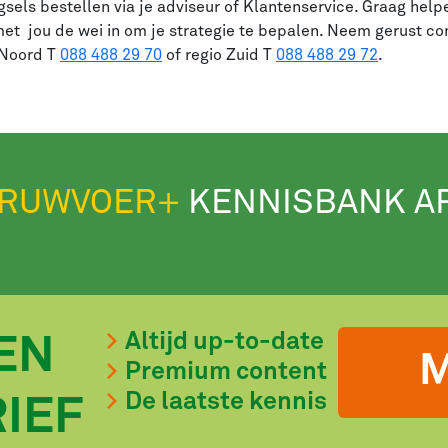
gsels bestellen via je adviseur of Klantenservice. Graag help
et jou de wei in om je strategie te bepalen. Neem gerust con
 Noord T
088 488 29 70
of regio Zuid T
088 488 29 72
.
RUWVOER+
KENNISBANK A
Altijd up-to-date
EN
M
Premium content
De laatste kennis
IEF