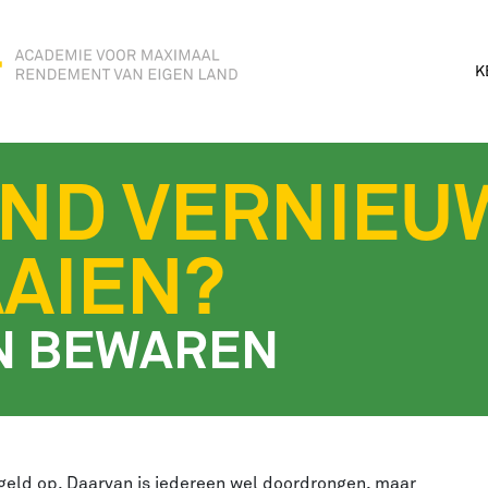
K
ND VERNIEU
AIEN?
N BEWAREN
geld op. Daarvan is iedereen wel doordrongen, maar