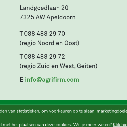
Landgoedlaan 20
7325 AW Apeldoorn
T 088 488 29 70
(regio Noord en Oost)
T 088 488 29 72
(regio Zuid en West, Geiten)
E
info@agrifirm.com
den van statistieken, om voorkeuren op te slaan, marketingdoele
Ruwvoer+ is een initiatief van
d met het plaatsen van deze cookies. Wil je meer weten?
Klik hi