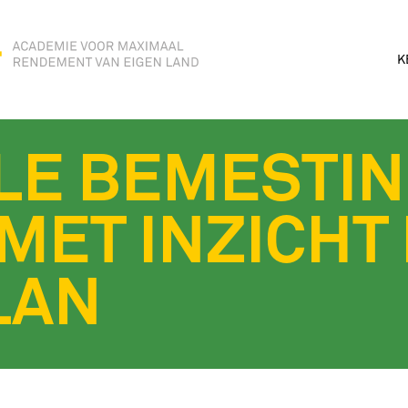
K
LE BEMESTI
MET INZICHT
LAN