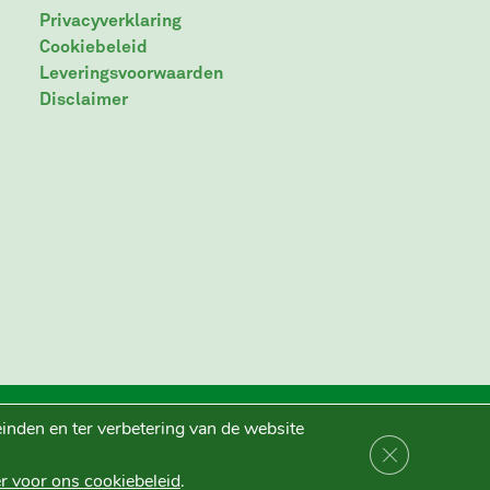
Privacyverklaring
Cookiebeleid
Leveringsvoorwaarden
Disclaimer
inden en ter verbetering van de website
Sluit AVG/GDP
er voor ons cookiebeleid
.