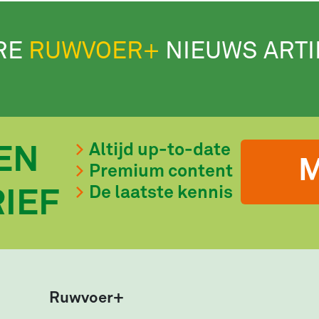
RE
RUWVOER+
NIEUWS ART
Altijd up-to-date
EN
M
Premium content
De laatste kennis
IEF
Ruwvoer+