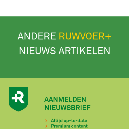
ANDERE
RUWVOER+
NIEUWS ARTIKELEN
AANMELDEN
NIEUWSBRIEF
Altijd up-to-date
Premium content