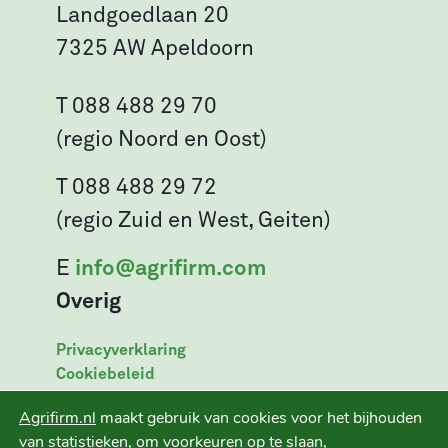
Landgoedlaan 20
7325 AW Apeldoorn
T 088 488 29 70
(regio Noord en Oost)
T 088 488 29 72
(regio Zuid en West, Geiten)
E
info@agrifirm.com
Overig
Privacyverklaring
Cookiebeleid
Leveringsvoorwaarden
Agrifirm.nl
maakt gebruik van cookies voor het bijhouden
Disclaimer
van statistieken, om voorkeuren op te slaan,