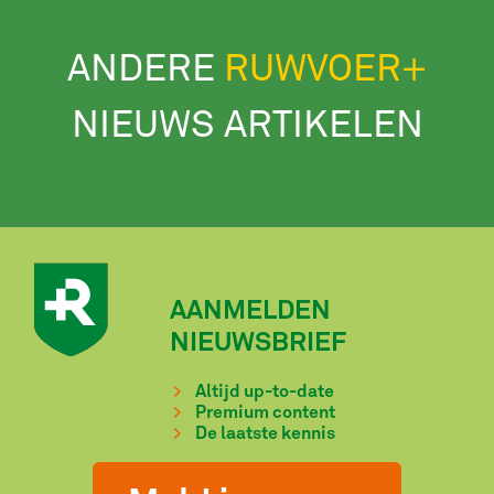
ANDERE
RUWVOER+
NIEUWS ARTIKELEN
AANMELDEN
NIEUWSBRIEF
Altijd up-to-date
Premium content
De laatste kennis