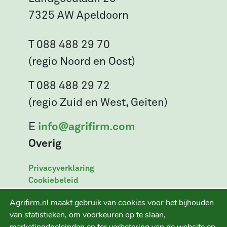
7325 AW Apeldoorn
T 088 488 29 70
(regio Noord en Oost)
T 088 488 29 72
(regio Zuid en West, Geiten)
E
info@agrifirm.com
Overig
Privacyverklaring
Cookiebeleid
Leveringsvoorwaarden
Agrifirm.nl
maakt gebruik van cookies voor het bijhouden
Disclaimer
van statistieken, om voorkeuren op te slaan,