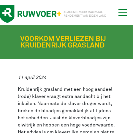
Tog
nav
VOORKOM VERLIEZEN BIJ
KRUIDENRIJK GRASLAND
11 april 2024
Kruidenrijk grasland met een hoog aandeel
(rode) klaver vraagt extra aandacht bij het
inkuilen. Naarmate de klaver droger wordt,
breken de blaadjes gemakkelijk af tijdens
het schudden. Juist de klaverblaadjes zijn
eiwitrijk en hebben een hoge voederwaarde.
Het advies is om klaverrijke percelen niet te