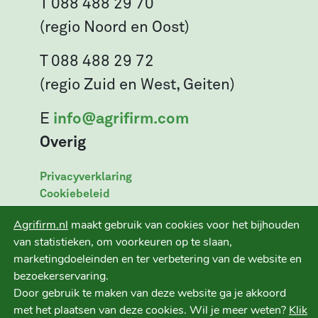
T 088 488 29 70
(regio Noord en Oost)
T 088 488 29 72
(regio Zuid en West, Geiten)
E
info@agrifirm.com
Overig
Privacyverklaring
Cookiebeleid
Leveringsvoorwaarden
Agrifirm.nl
maakt gebruik van cookies voor het bijhouden
Disclaimer
van statistieken, om voorkeuren op te slaan,
marketingdoeleinden en ter verbetering van de website en
bezoekerservaring.
Door gebruik te maken van deze website ga je akkoord
Ruwvoer+ is een initiatief van
met het plaatsen van deze cookies. Wil je meer weten?
Klik