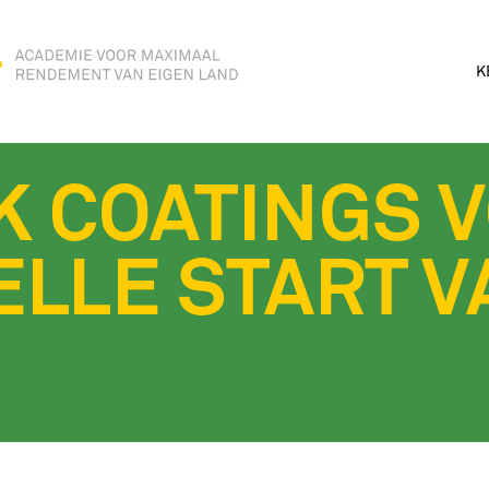
K
K COATINGS 
LLE START V