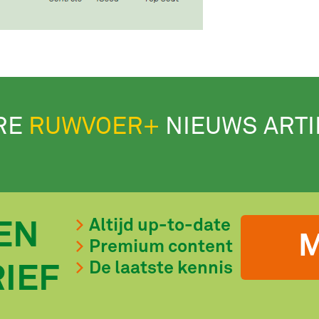
RE
RUWVOER+
NIEUWS ART
Altijd up-to-date
EN
M
Premium content
De laatste kennis
IEF