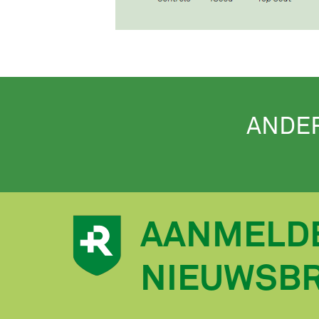
ANDE
AANMELD
NIEUWSBR