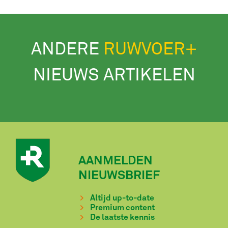
ANDERE
RUWVOER+
NIEUWS ARTIKELEN
AANMELDEN
NIEUWSBRIEF
Altijd up-to-date
Premium content
De laatste kennis