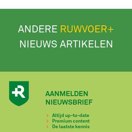
ANDERE
RUWVOER+
NIEUWS ARTIKELEN
AANMELDEN
NIEUWSBRIEF
Altijd up-to-date
Premium content
De laatste kennis