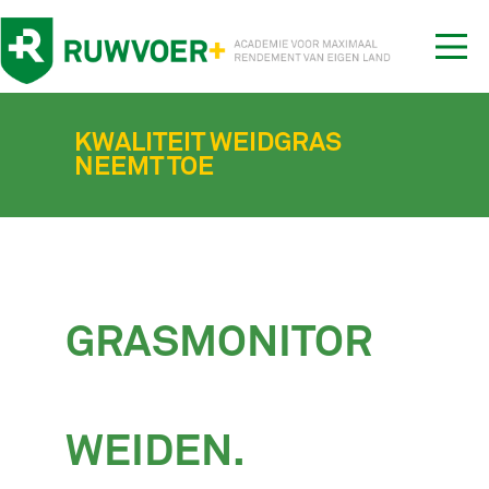
Tog
nav
KWALITEIT WEIDGRAS
NEEMT TOE
GRASMONITOR
WEIDEN
.