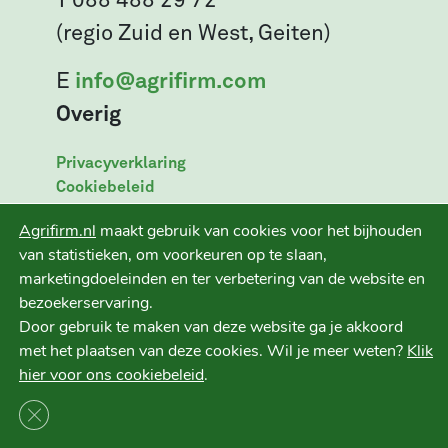
T 088 488 29 72
(regio Zuid en West, Geiten)
E
info@agrifirm.com
Overig
Privacyverklaring
Cookiebeleid
Leveringsvoorwaarden
Agrifirm.nl
maakt gebruik van cookies voor het bijhouden
Disclaimer
van statistieken, om voorkeuren op te slaan,
marketingdoeleinden en ter verbetering van de website en
bezoekerservaring.
Door gebruik te maken van deze website ga je akkoord
Ruwvoer+ is een initiatief van
met het plaatsen van deze cookies. Wil je meer weten?
Klik
hier voor ons cookiebeleid
.
Sluit AVG/GDPR cookie banner