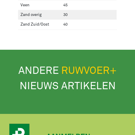
Veen
45
Zand overig
30
Zand Zuid/Oost
40
ANDERE
RUWVOER+
NIEUWS ARTIKELEN