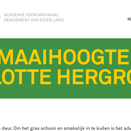
K
 MAAIHOOGTE
LOTTE HERGR
 deur. Om het gras schoon en smakelijk in te kuilen is het ad