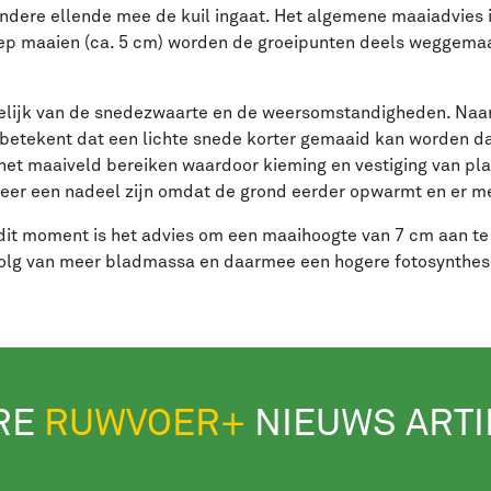
dere ellende mee de kuil ingaat. Het algemene maaiadvies 
diep maaien (ca. 5 cm) worden de groeipunten deels weggema
kelijk van de snedezwaarte en de weersomstandigheden. Na
t betekent dat een lichte snede korter gemaaid kan worden d
het maaiveld bereiken waardoor kieming en vestiging van pl
eer een nadeel zijn omdat de grond eerder opwarmt en er m
it moment is het advies om een maaihoogte van 7 cm aan t
olg van meer bladmassa en daarmee een hogere fotosynthes
RE
RUWVOER+
NIEUWS ART