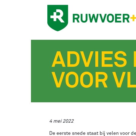
ADVIES
VOOR V
4 mei 2022
De eerste snede staat bij velen voor de