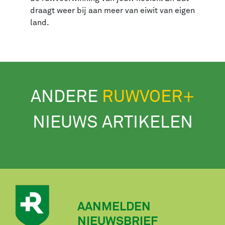
draagt weer bij aan meer van eiwit van eigen
land.
ANDERE
RUWVOER+
NIEUWS ARTIKELEN
AANMELDEN
NIEUWSBRIEF